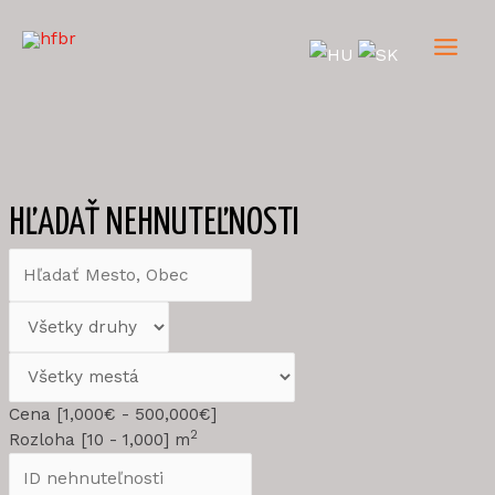
Preskočiť
na
obsah
Main
Men
HĽADAŤ NEHNUTEĽNOSTI
Cena [
1,000€
-
500,000€
]
2
Rozloha [
10
-
1,000
] m