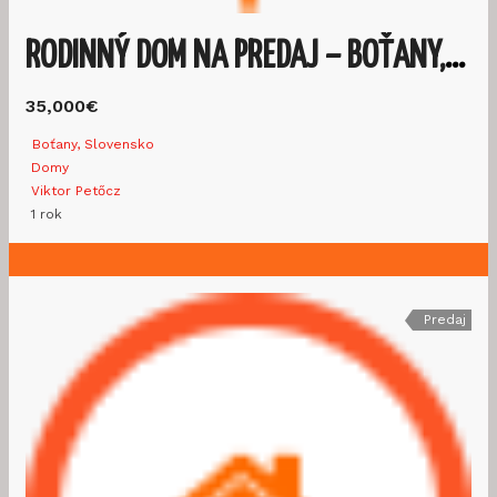
RODINNÝ DOM NA PREDAJ – BOŤANY, OKRES TREBIŠOV
35,000€
Boťany, Slovensko
Domy
Viktor Petőcz
1 rok
Predaj