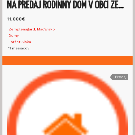
NA PREDAJ RODINNÝ DOM V OBCI ZEMPLÉNAGÁRD
11,000€
Zemplénagárd, Maďarsko
Domy
Lóránt Siska
11 mesiacov
Predaj