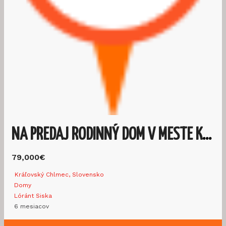
NA PREDAJ RODINNÝ DOM V MESTE KRÁĽOVSKÝ CHLMEC
79,000€
Kráľovský Chlmec, Slovensko
Domy
Lóránt Siska
6 mesiacov