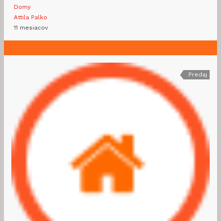
Domy
Attila Palko
11 mesiacov
Predaj