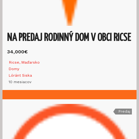
NA PREDAJ RODINNÝ DOM V OBCI RICSE
34,000€
Ricse, Maďarsko
Domy
Lóránt Siska
10 mesiacov
Predaj