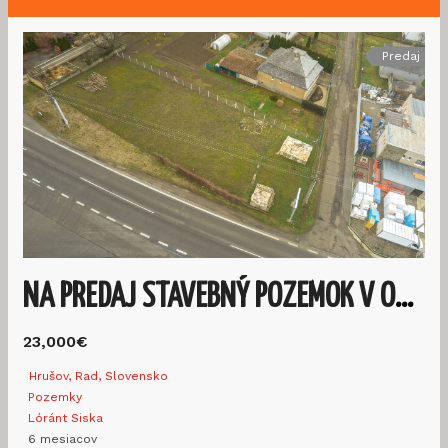
Predaj
NA PREDAJ STAVEBNÝ POZEMOK V OBCI RAD-HRUŠOV
23,000€
Hrušov, Rad, Slovensko
Pozemky
Lóránt Siska
6 mesiacov