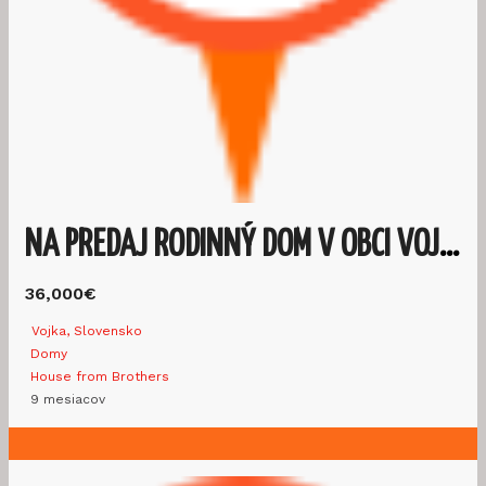
NA PREDAJ RODINNÝ DOM V OBCI VOJKA
36,000€
Vojka, Slovensko
Domy
House from Brothers
9 mesiacov