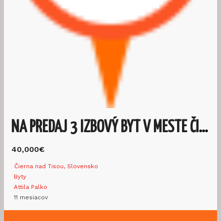
NA PREDAJ 3 IZBOVÝ BYT V MESTE ČIERNA NAD TISOU
40,000€
Čierna nad Tisou, Slovensko
Byty
Attila Palko
11 mesiacov