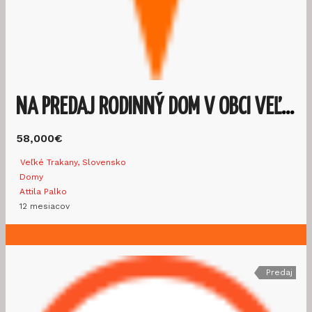
NA PREDAJ RODINNÝ DOM V OBCI VEĽKÉ TRAKANY
58,000€
Veľké Trakany, Slovensko
Domy
Attila Palko
12 mesiacov
Predaj