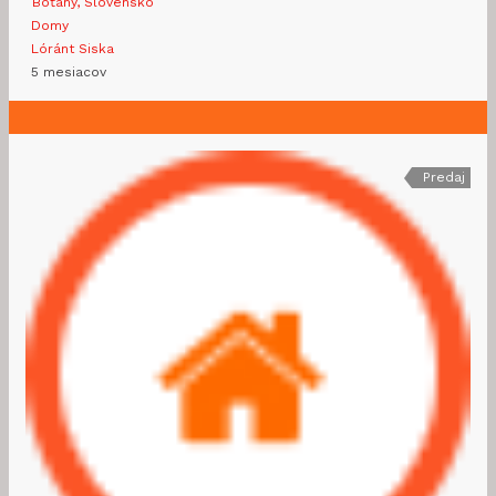
Boťany, Slovensko
Domy
Lóránt Siska
5 mesiacov
Predaj