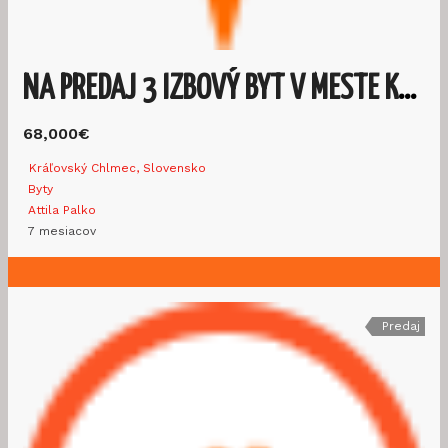
NA PREDAJ 3 IZBOVÝ BYT V MESTE KRÁĽOVSKÝ CHLMEC
68,000€
Kráľovský Chlmec, Slovensko
Byty
Attila Palko
7 mesiacov
Predaj