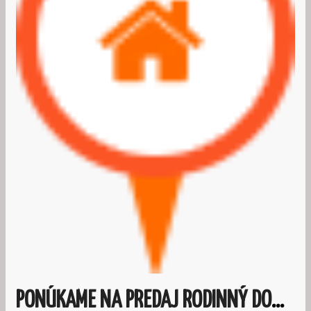
PONÚKAME NA PREDAJ RODINNÝ DOM NA REKONŠTRUKCIU V OBCI VEĽKÉ TRAKANY.