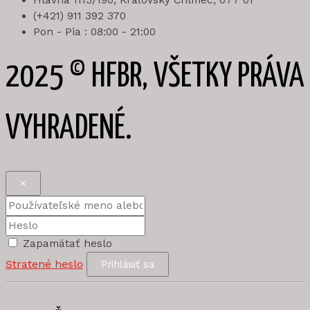
Hlavná 1115/190, Kráľovský Chlmec, 077 01
(+421) 911 392 370
Pon - Pia : 08:00 - 21:00
2025 © HFBR, VŠETKY PRÁVA
VYHRADENÉ.
×
Zapamätať heslo
Stratené heslo
Prihlásiť sa