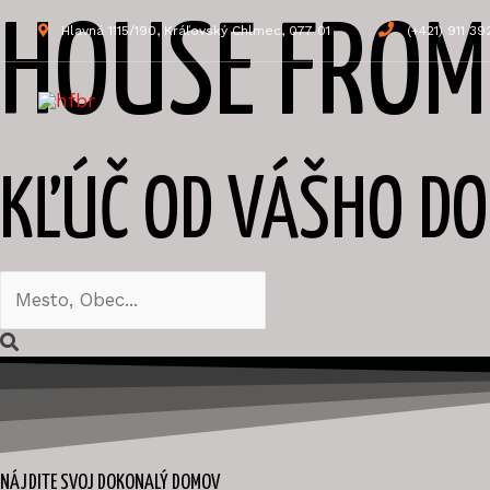
Preskočiť
HOUSE FROM
Hlavná 1115/190, Kráľovský Chlmec, 077 01
(+421) 911 39
na
obsah
KĽÚČ OD VÁŠHO D
NÁJDITE SVOJ DOKONALÝ DOMOV