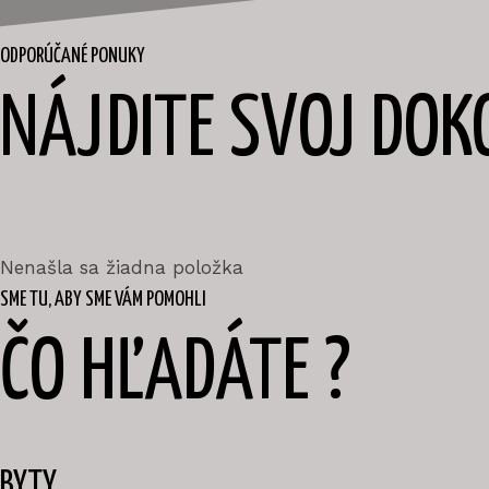
ODPORÚČANÉ PONUKY
NÁJDITE SVOJ DO
Nenašla sa žiadna položka
SME TU, ABY SME VÁM POMOHLI
ČO HĽADÁTE ?
BYTY