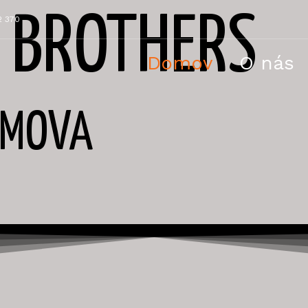
 BROTHERS
2 370
Domov
O nás
OMOVA