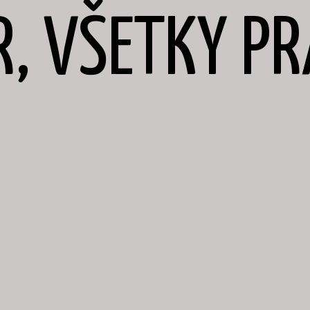
R, VŠETKY P