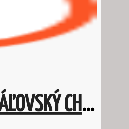
NA PREDAJ 3 IZBOVÝ BYT V MESTE KRÁĽOVSKÝ CHLMEC