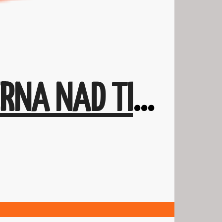
NA PREDAJ 3 IZBOVÝ BYT V MESTE ČIERNA NAD TISOU