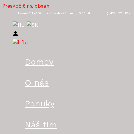
Preskočiť na obsah
Hlavná 1115/190, Kráľovský Chlmec, 077 01
(+421) 911 392 
Domov
O nás
Ponuky
Náš tím