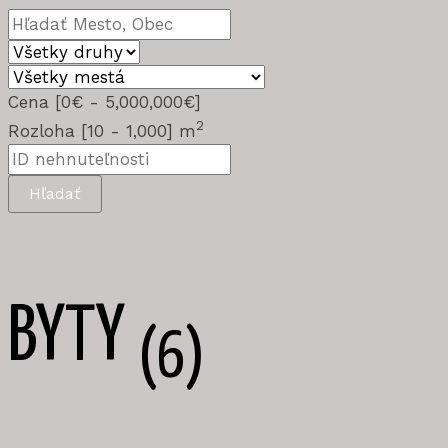
Cena [
0€
-
5,000,000€
]
2
Rozloha [
10
-
1,000
] m
Hľadať
BYTY
(6)