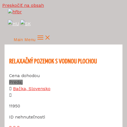
Preskočiť na obsah
Main Menu
RELAXAČNÝ POZEMOK S VODNOU PLOCHOU
Cena dohodou
Predaj
Bačka, Slovensko
11950
ID nehnuteľnosti