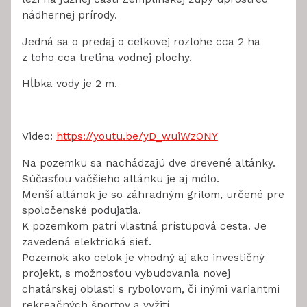
nádhernej prírody.
Jedná sa o predaj o celkovej rozlohe cca 2 ha
z toho cca tretina vodnej plochy.
Hĺbka vody je 2 m.
Video:
https://youtu.be/yD_wuiWzONY
Na pozemku sa nachádzajú dve drevené altánky.
Súčasťou väčšieho altánku je aj mólo.
Menší altánok je so záhradným grilom, určené pre
spoločenské podujatia.
K pozemkom patrí vlastná prístupová cesta. Je
zavedená elektrická sieť.
Pozemok ako celok je vhodný aj ako investičný
projekt, s možnosťou vybudovania novej
chatárskej oblasti s rybolovom, či inými variantmi
rekreačných športov a vyžití.