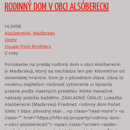
RODINNÝ DOM V OBCI ALSÓBERECKI
14,000€
Alsóberecki, Maďarsko
Domy
House from Brothers
2 roky
Ponúkame na predaj rodinný dom v obci Alsóberecki
(v Maďarsku), ktorý sa nachádza len pár kilometrov od
slovenskej hranice. Dom je v pôvodnom stave. Dáva to
novému majiteľovi možnosť vytvorenia si bývania
presne podľa vlastných predstáv. Nízke mesačné
náklady potešia každého. ZÁKLADNÉ ÚDAJE: Lokalita:
Alsóberecki (Maďarsko) Predmet: rodinný dom Počet
izieb: 1 Stav: pôvodný stav …<p class="read-more"> <a
class="" href="https://hfbr.sk/property/rodinny-dom-
v-obci-alsoberecki/"> <span class="screen-reader-