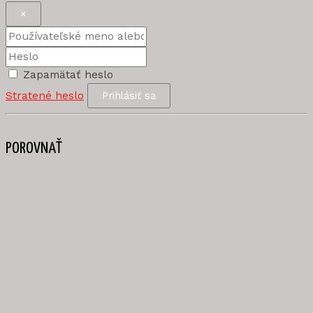
×
Zapamätať heslo
Stratené heslo
Prihlásiť sa
POROVNAŤ