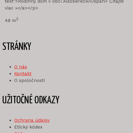
text">Rodinný dom v obci Alsóberecki</span> Čítajte
viac »</a></p>
2
48 m
STRÁNKY
O nás
Kontakt
O spoločnosti
UŽITOČNÉ ODKAZY
Ochrana údajov
Etický kódex