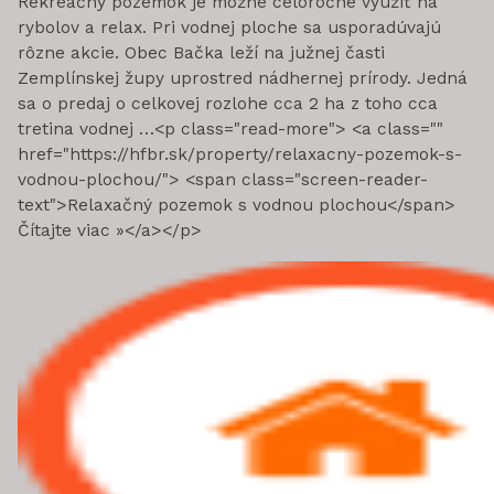
Rekreačný pozemok je možné celoročne využiť na
rybolov a relax. Pri vodnej ploche sa usporadúvajú
rôzne akcie. Obec Bačka leží na južnej časti
Zemplínskej župy uprostred nádhernej prírody. Jedná
sa o predaj o celkovej rozlohe cca 2 ha z toho cca
tretina vodnej …<p class="read-more"> <a class=""
href="https://hfbr.sk/property/relaxacny-pozemok-s-
vodnou-plochou/"> <span class="screen-reader-
text">Relaxačný pozemok s vodnou plochou</span>
Čítajte viac »</a></p>