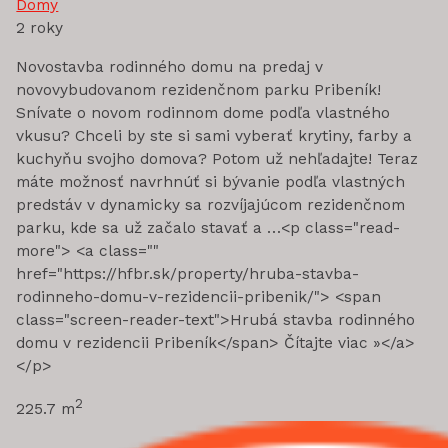
Domy
2 roky
Novostavba rodinného domu na predaj v
novovybudovanom rezidenčnom parku Pribeník!
Snívate o novom rodinnom dome podľa vlastného
vkusu? Chceli by ste si sami vyberať krytiny, farby a
kuchyňu svojho domova? Potom už nehľadajte! Teraz
máte možnosť navrhnúť si bývanie podľa vlastných
predstáv v dynamicky sa rozvíjajúcom rezidenčnom
parku, kde sa už začalo stavať a …<p class="read-
more"> <a class=""
href="https://hfbr.sk/property/hruba-stavba-
rodinneho-domu-v-rezidencii-pribenik/"> <span
class="screen-reader-text">Hrubá stavba rodinného
domu v rezidencii Pribeník</span> Čítajte viac »</a>
</p>
2
225.7 m