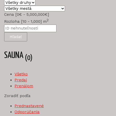
Cena [
0€
-
5,000,000€
]
2
Rozloha [
10
-
1,000
] m
Hľadať
SAUNA
(0)
Všetko
Predaj
Prenájom
Zoradiť podľa
Prednastavené
Odporúčania