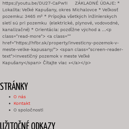
https://youtu.be/DU27-CaPw1I ZÁKLADNÉ ÚDAJE: *
Lokalita: Veľké Kapušany, okres Michalovce * Veľkosť
pozemku: 3465 m² * Prípojka všetkých inžinierskych
sietí sú pri pozemku (elektrické, plynové, vodovodné,
kanalizačné) * Orientácia: pozdĺžne východ a …<p
class="read-more"> <a class=""
href="https://hfbr.sk/property/investicny-pozemok-v-
meste-velke-kapusany/"> <span class="screen-reader-
text">Investičný pozemok v meste Veľké
Kapušany</span> Čítajte viac »</a></p>
STRÁNKY
O nás
Kontakt
O spoločnosti
UŽITOČNÉ ODKAZY