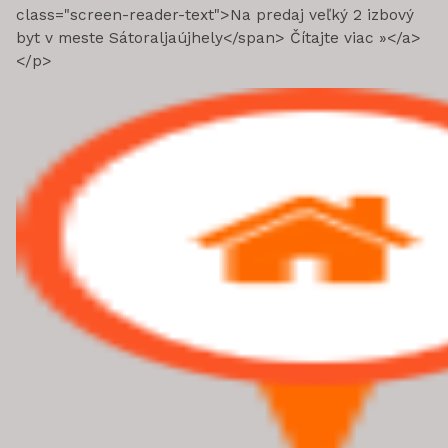
class="screen-reader-text">Na predaj veľký 2 izbový
byt v meste Sátoraljaújhely</span> Čítajte viac »</a>
</p>