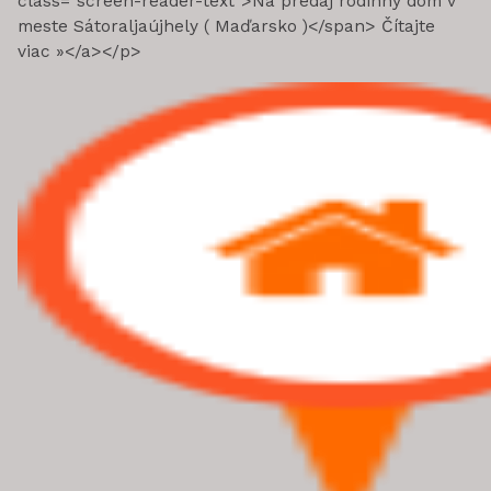
class="screen-reader-text">Na predaj rodinný dom v
meste Sátoraljaújhely ( Maďarsko )</span> Čítajte
viac »</a></p>