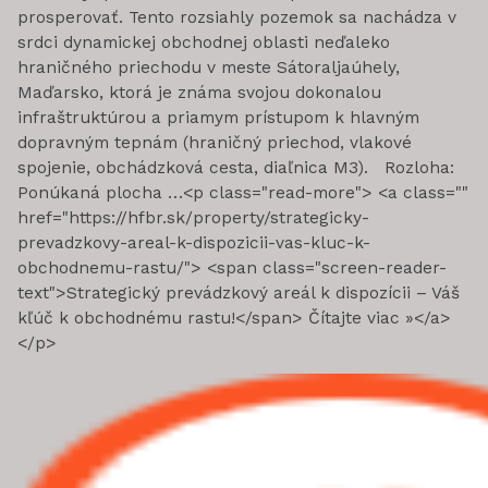
prosperovať. Tento rozsiahly pozemok sa nachádza v
srdci dynamickej obchodnej oblasti neďaleko
hraničného priechodu v meste Sátoraljaúhely,
Maďarsko, ktorá je známa svojou dokonalou
infraštruktúrou a priamym prístupom k hlavným
dopravným tepnám (hraničný priechod, vlakové
spojenie, obchádzková cesta, diaľnica M3). Rozloha:
Ponúkaná plocha …<p class="read-more"> <a class=""
href="https://hfbr.sk/property/strategicky-
prevadzkovy-areal-k-dispozicii-vas-kluc-k-
obchodnemu-rastu/"> <span class="screen-reader-
text">Strategický prevádzkový areál k dispozícii – Váš
kľúč k obchodnému rastu!</span> Čítajte viac »</a>
</p>