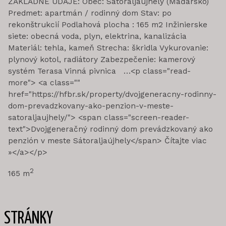
ZÁKLADNÉ ÚDAJE: Obec: Sátoraljaújhely (Maďarsko)
Predmet: apartmán / rodinný dom Stav: po
rekonštrukcií Podlahová plocha : 165 m2 Inžinierske
siete: obecná voda, plyn, elektrina, kanalizácia
Materiál: tehla, kameň Strecha: škridla Vykurovanie:
plynový kotol, radiátory Zabezpečenie: kamerový
systém Terasa Vinná pivnica …<p class="read-
more"> <a class=""
href="https://hfbr.sk/property/dvojgeneracny-rodinny-
dom-prevadzkovany-ako-penzion-v-meste-
satoraljaujhely/"> <span class="screen-reader-
text">Dvojgeneračný rodinný dom prevádzkovaný ako
penzión v meste Sátoraljaújhely</span> Čítajte viac
»</a></p>
2
165 m
STRÁNKY