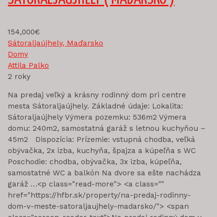
154,000€
Sátoraljaújhely, Maďarsko
Domy
Attila Palko
2 roky
Na predaj veľký a krásny rodinný dom pri centre
mesta Sátoraljaújhely. Základné údaje: Lokalita:
Sátoraljaújhely Výmera pozemku: 536m2 Výmera
domu: 240m2, samostatná garáž s letnou kuchyňou –
45m2 Dispozícia: Prízemie: vstupná chodba, veľká
obývačka, 2x izba, kuchyňa, špajza a kúpeľňa s WC
Poschodie: chodba, obývačka, 3x izba, kúpeľňa,
samostatné WC a balkón Na dvore sa ešte nachádza
garáž …<p class="read-more"> <a class=""
href="https://hfbr.sk/property/na-predaj-rodinny-
dom-v-meste-satoraljaujhely-madarsko/"> <span