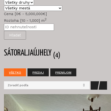
Cena [
0€
-
5,000,000€
]
2
Rozloha [
10
-
1,000
] m
Hľadať
SÁTORALJAÚJHELY
(4)
VŠETKO
PREDAJ
PRENÁJOM
Zoradiť podľa