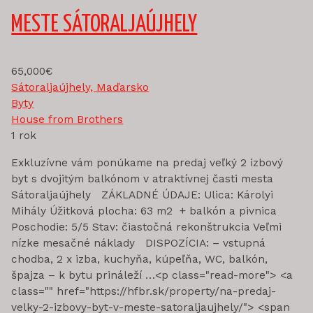
MESTE SÁTORALJAÚJHELY
65,000€
Sátoraljaújhely, Maďarsko
Byty
House from Brothers
1 rok
Exkluzívne vám ponúkame na predaj veľký 2 izbový
byt s dvojitým balkónom v atraktívnej časti mesta
Sátoraljaújhely ZÁKLADNÉ ÚDAJE: Ulica: Károlyi
Mihály Úžitková plocha: 63 m2 + balkón a pivnica
Poschodie: 5/5 Stav: čiastočná rekonštrukcia Veľmi
nízke mesačné náklady DISPOZÍCIA: – vstupná
chodba, 2 x izba, kuchyňa, kúpeľňa, WC, balkón,
špajza – k bytu prináleží …<p class="read-more"> <a
class="" href="https://hfbr.sk/property/na-predaj-
velky-2-izbovy-byt-v-meste-satoraljaujhely/"> <span