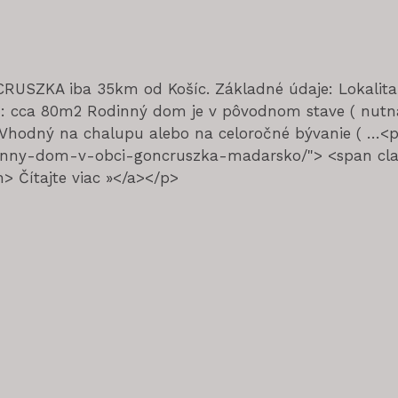
NCRUSZKA iba 35km od Košíc. Základné údaje: Lokali
ca 80m2 Rodinný dom je v pôvodnom stave ( nutná r
 Vhodný na chalupu alebo na celoročné bývanie ( …<p
odinny-dom-v-obci-goncruszka-madarsko/"> <span cla
 Čítajte viac »</a></p>