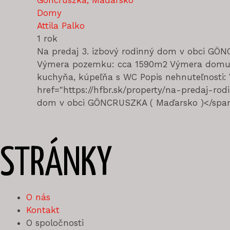
Göncruszka, Maďarsko
Domy
Attila Palko
1 rok
Na predaj 3. izbový rodinný dom v obci GÖ
Výmera pozemku: cca 1590m2 Výmera domu: c
kuchyňa, kúpeľňa s WC Popis nehnuteľnosti:
href="https://hfbr.sk/property/na-predaj-r
dom v obci GÖNCRUSZKA ( Maďarsko )</span>
STRÁNKY
O nás
Kontakt
O spoločnosti