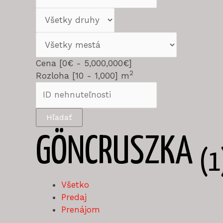
Cena [
0€
-
5,000,000€
]
2
Rozloha [
10
-
1,000
] m
Hľadať
GÖNCRUSZKA
(1
Všetko
Predaj
Prenájom