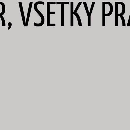
R, VŠETKY P