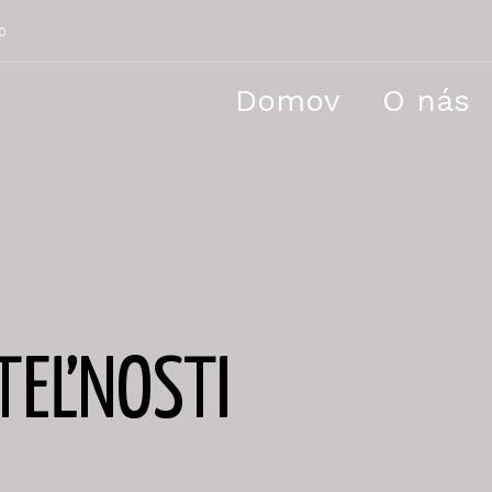
0
Domov
O nás
TEĽNOSTI