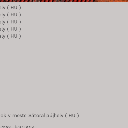
 v meste Sátoraljaújhely ( HU )
?v=1Vm-kcODOI4