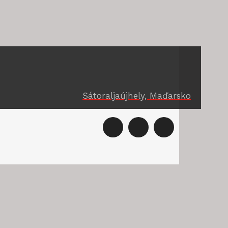
Sátoraljaújhely, Maďarsko