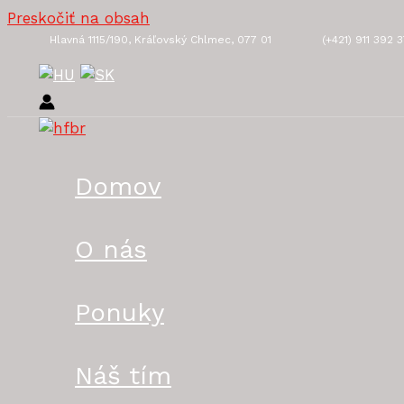
Preskočiť na obsah
Hlavná 1115/190, Kráľovský Chlmec, 077 01
(+421) 911 392 
Domov
O nás
Ponuky
Náš tím