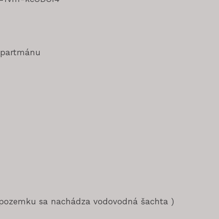
 apartmánu
a pozemku sa nachádza vodovodná šachta )