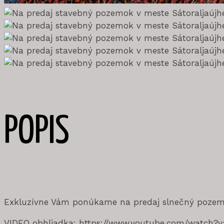
POPIS
Exkluzívne Vám ponúkame na predaj slnečný pozemok
VIDEO obhliadka: https://www.youtube.com/watch