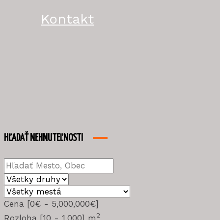
Kontakt
HĽADAŤ NEHNUTEĽNOSTI
Cena [
0€
-
5,000,000€
]
2
Rozloha [
10
-
1,000
] m