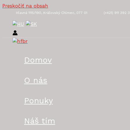
Preskočiť na obsah
Hlavná 1115/190, Kráľovský Chlmec, 077 01
(+421) 911 392 
Domov
O nás
Ponuky
Náš tím