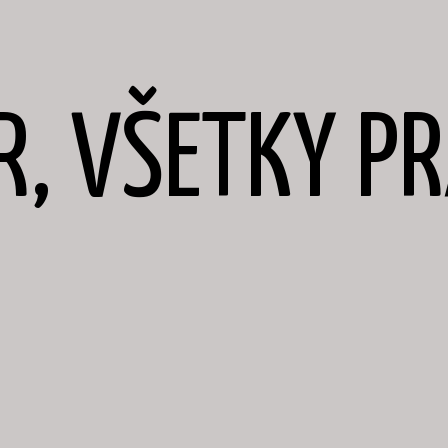
R, VŠETKY P