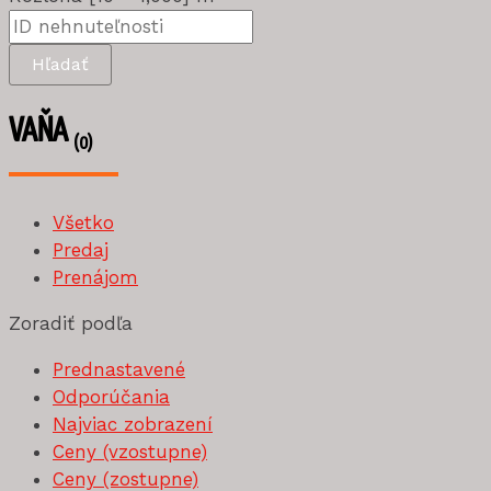
Hľadať
VAŇA
(0)
Všetko
Predaj
Prenájom
Zoradiť podľa
Prednastavené
Odporúčania
Najviac zobrazení
Ceny (vzostupne)
Ceny (zostupne)