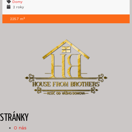
Domy
2 roky
2
225.7 m
STRÁNKY
O nás