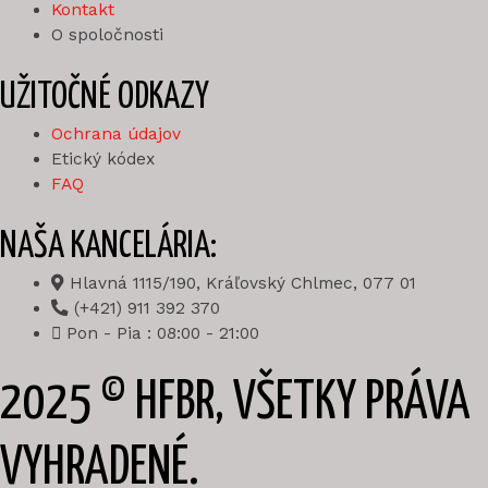
Kontakt
O spoločnosti
UŽITOČNÉ ODKAZY
Ochrana údajov
Etický kódex
FAQ
NAŠA KANCELÁRIA:
Hlavná 1115/190, Kráľovský Chlmec, 077 01
(+421) 911 392 370
Pon - Pia : 08:00 - 21:00
2025 © HFBR, VŠETKY PRÁVA
VYHRADENÉ.