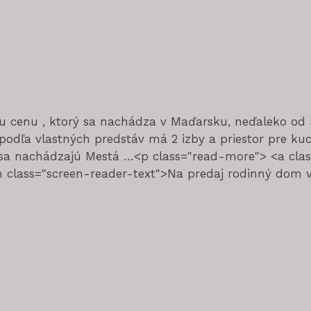
 cenu , ktorý sa nachádza v Maďarsku, neďaleko od S
dľa vlastných predstáv má 2 izby a priestor pre kuc
sa nachádzajú Mestá …<p class="read-more"> <a class=
lass="screen-reader-text">Na predaj rodinný dom v