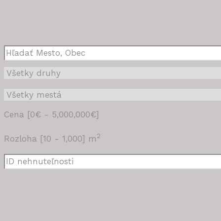
Cena [
0€
-
5,000,000€
]
2
Rozloha [
10
-
1,000
] m