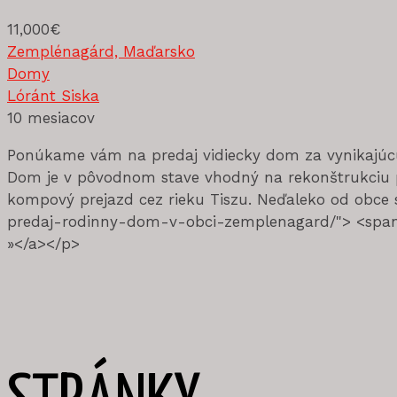
11,000€
Zemplénagárd, Maďarsko
Domy
Lóránt Siska
10 mesiacov
Ponúkame vám na predaj vidiecky dom za vynikajúcu
Dom je v pôvodnom stave vhodný na rekonštrukciu po
kompový prejazd cez rieku Tiszu. Neďaleko od obce 
predaj-rodinny-dom-v-obci-zemplenagard/"> <span c
»</a></p>