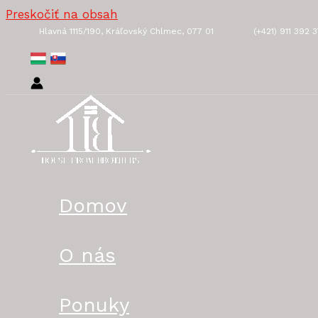
Preskočiť na obsah
Hlavná 1115/190, Kráľovský Chlmec, 077 01
(+421) 911 392 
Domov
O nás
Ponuky