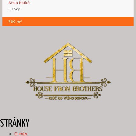
Attila Katkó
3 roky
2
760 m
STRÁNKY
O nás