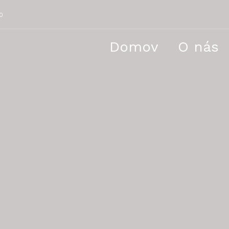
0
Domov
O nás